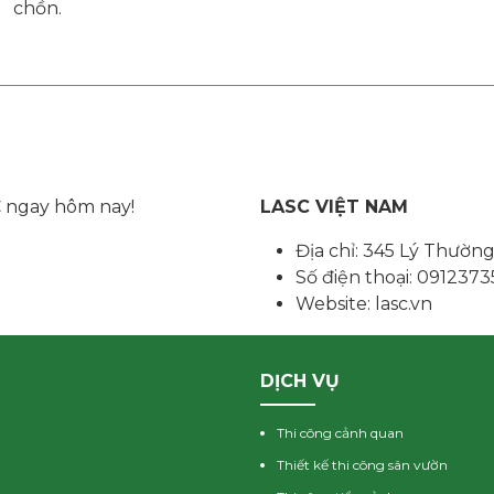
chồn.
C ngay hôm nay!
LASC VIỆT NAM
Địa chỉ: 345 Lý Thường
Số điện thoại: 091237
Website: lasc.vn
DỊCH VỤ
Thi công cảnh quan
Thiết kế thi công sân vườn