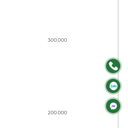
300.000
P
Za
M
200.000