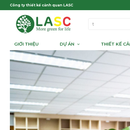
Công ty thiết kế cảnh quan LASC
GIỚI THIỆU
DỰ ÁN
THIẾT KẾ C