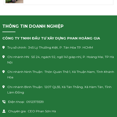
THÔNG TIN DOANH NGHIỆP
CÔNG TY TNHH ĐẦU TƯ XÂY DỰNG PHAN HOÀNG GIA
Trụ sở chính:
345 Lý Thường Kiệt, P .Tân Hòa TP. HCMM
Chi nhánh HN:
Số 24, ngách 92, ngõ 141 giáp nhị, P. Hoàng Mai, TP Hà
Nội
Chi nhánh Ninh Thuận:
Thôn Quán Thẻ 1, Xã Thuận Nam, Tỉnh Khánh
Hòa
Chi nhánh Bình Thuận:
1207 QL55, Xã Tân Thắng, Xã Hàm Tân, Tỉnh
Lâm Đồng
Điện thoại:
0912373539
Chuyên gia:
CEO Phan Sơn Hà