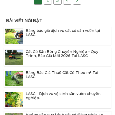
1
2
3
4
BÀI VIẾT NỔI BẬT
Bảng báo giá dịch vụ cắt cỏ sân vườn tại
LASC
Cắt Cỏ Sân Bóng Chuyên Nghiệp – Quy
Trình, Báo Giá Mới 2026 Tại LASC
Bảng Báo Giá Thuê Cắt Cỏ Theo m² Tại
LASC
LASC︱Dịch vụ vệ sinh sân vườn chuyên
nghiệp.
Hướng dẫn quy trình cắt cỏ đúng cách, an