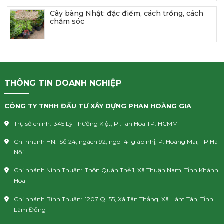
Cây bàng Nhật: đặc điểm, cách trồng, cách
chăm sóc
THÔNG TIN DOANH NGHIỆP
CÔNG TY TNHH ĐẦU TƯ XÂY DỰNG PHAN HOÀNG GIA
Trụ sở chính:
345 Lý Thường Kiệt, P .Tân Hòa TP. HCMM
Chi nhánh HN:
Số 24, ngách 92, ngõ 141 giáp nhị, P. Hoàng Mai, TP Hà
Nội
Chi nhánh Ninh Thuận:
Thôn Quán Thẻ 1, Xã Thuận Nam, Tỉnh Khánh
Hòa
Chi nhánh Bình Thuận:
1207 QL55, Xã Tân Thắng, Xã Hàm Tân, Tỉnh
Lâm Đồng