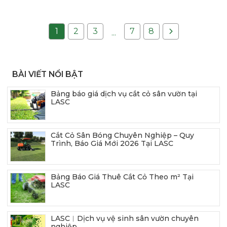
1
2
3
7
8
...
BÀI VIẾT NỔI BẬT
Bảng báo giá dịch vụ cắt cỏ sân vườn tại
LASC
Cắt Cỏ Sân Bóng Chuyên Nghiệp – Quy
Trình, Báo Giá Mới 2026 Tại LASC
Bảng Báo Giá Thuê Cắt Cỏ Theo m² Tại
LASC
LASC︱Dịch vụ vệ sinh sân vườn chuyên
nghiệp.