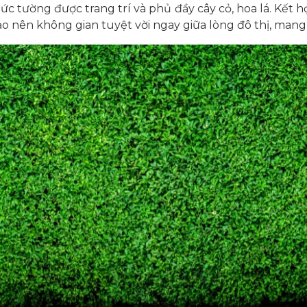
c tường được trang trí và phủ đầy cây cỏ, hoa lá. Kết hợ
ạo nên không gian tuyệt vời ngay giữa lòng đô thị, mang 