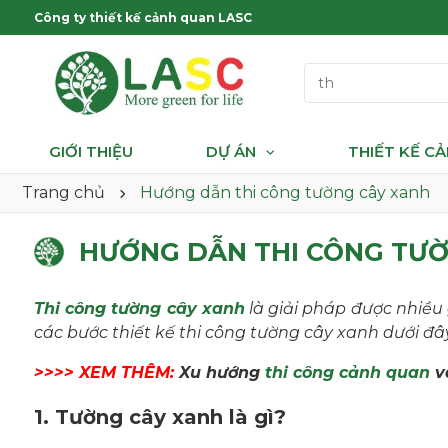
Công ty thiết kế cảnh quan LASC
GIỚI THIỆU
DỰ ÁN
THIẾT KẾ C
Trang chủ
Hướng dẫn thi công tường cây xanh
HƯỚNG DẪN THI CÔNG TƯỜ
Thi công tường cây xanh
là giải pháp được nhiều
các bước thiết kế thi công tường cây xanh dưới 
>>>> XEM THÊM:
Xu hướng
thi công cảnh quan
v
1. Tường cây xanh là gì?