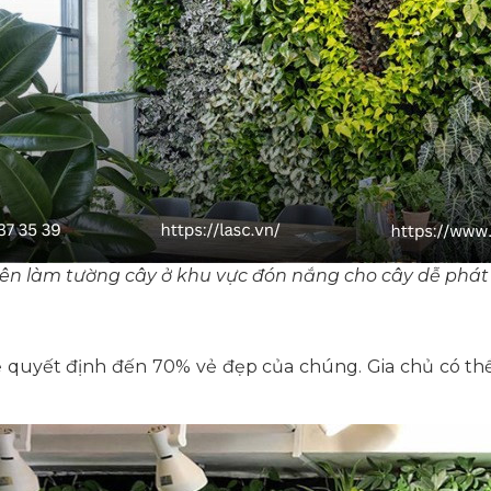
iên làm tường cây ở khu vực đón nắng cho cây dễ phát 
sẽ quyết định đến 70% vẻ đẹp của chúng. Gia chủ có th