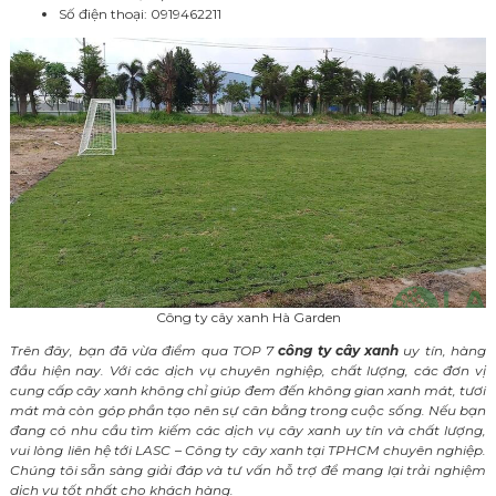
Số điện thoại: 0919462211
Công ty cây xanh Hà Garden
Trên đây, bạn đã vừa điểm qua TOP 7
công ty cây xanh
uy tín, hàng
đầu hiện nay. Với các dịch vụ chuyên nghiệp, chất lượng, các đơn vị
cung cấp cây xanh không chỉ giúp đem đến không gian xanh mát, tươi
mát mà còn góp phần tạo nên sự cân bằng trong cuộc sống. Nếu bạn
đang có nhu cầu tìm kiếm các dịch vụ cây xanh uy tín và chất lượng,
vui lòng liên hệ tới LASC – Công ty cây xanh tại TPHCM chuyên nghiệp.
Chúng tôi sẵn sàng giải đáp và tư vấn hỗ trợ để mang lại trải nghiệm
dịch vụ tốt nhất cho khách hàng.