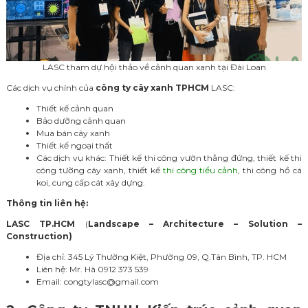
LASC tham dự hội thảo về cảnh quan xanh tại Đài Loan
Các dịch vụ chính của
công ty cây xanh TPHCM
LASC:
Thiết kế cảnh quan
Bảo dưỡng cảnh quan
Mua bán cây xanh
Thiết kế ngoại thất
Các dịch vụ khác: Thiết kế thi công vườn thẳng đứng, thiết kế thi
công tường cây xanh, thiết
kế
thi công tiểu cảnh
, t
hi công hồ cá
koi, cung cấp cát xây dựng.
Thông tin liên hệ:
LASC TP.HCM
(
Landscape – Architecture – Solution –
Construction)
Địa chỉ: 345 Lý Thường Kiệt, Phường 09, Q.Tân Bình, TP. HCM
Liên hệ: Mr. Hà 0912 373 539
Email: congtylasc@gmail.com