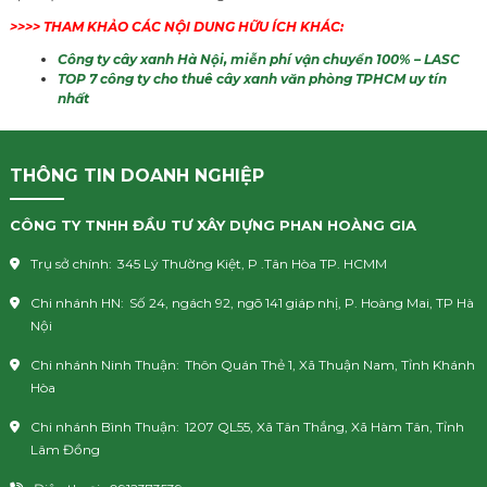
>>>> THAM KHẢO CÁC NỘI DUNG HỮU ÍCH KHÁC:
Công ty cây xanh Hà Nội, miễn phí vận chuyển 100% – LASC
TOP 7 công ty cho thuê cây xanh văn phòng TPHCM uy tín
nhất
THÔNG TIN DOANH NGHIỆP
CÔNG TY TNHH ĐẦU TƯ XÂY DỰNG PHAN HOÀNG GIA
Trụ sở chính:
345 Lý Thường Kiệt, P .Tân Hòa TP. HCMM
Chi nhánh HN:
Số 24, ngách 92, ngõ 141 giáp nhị, P. Hoàng Mai, TP Hà
Nội
Chi nhánh Ninh Thuận:
Thôn Quán Thẻ 1, Xã Thuận Nam, Tỉnh Khánh
Hòa
Chi nhánh Bình Thuận:
1207 QL55, Xã Tân Thắng, Xã Hàm Tân, Tỉnh
Lâm Đồng