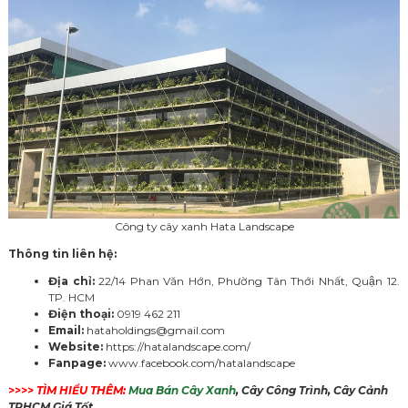
Công ty cây xanh Hata Landscape
Thông tin liên hệ:
Địa chỉ:
22/14 Phan Văn Hớn, Phường Tân Thới Nhất, Quận 12.
TP. HCM
Điện thoại:
0919 462 211
Email:
hataholdings@gmail.com
Website:
https://hatalandscape.com/
Fanpage:
www.facebook.com/hatalandscape
>>>>
TÌM HIỂU THÊM:
Mua Bán Cây Xanh
, Cây Công Trình, Cây Cảnh
TPHCM Giá Tốt