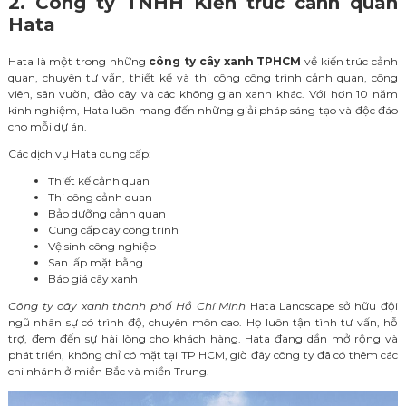
2. Công ty TNHH Kiến trúc cảnh quan
Hata
Hata là một trong những
công ty cây xanh TPHCM
về kiến trúc cảnh
quan, chuyên tư vấn, thiết kế và thi công công trình cảnh quan, công
viên, sân vườn, đảo cây và các không gian xanh khác. Với hơn 10 năm
kinh nghiệm, Hata luôn mang đến những giải pháp sáng tạo và độc đáo
cho mỗi dự án.
Các dịch vụ Hata cung cấp:
Thiết kế cảnh quan
Thi công cảnh quan
Bảo dưỡng cảnh quan
Cung cấp cây công trình
Vệ sinh công nghiệp
San lấp mặt bằng
Báo giá cây xanh
Công ty cây xanh thành phố Hồ Chí Minh
Hata Landscape sở hữu đội
ngũ nhân sự có trình độ, chuyên môn cao. Họ luôn tận tình tư vấn, hỗ
trợ, đem đến sự hài lòng cho khách hàng. Hata đang dần mở rộng và
phát triển, không chỉ có mặt tại TP HCM, giờ đây công ty đã có thêm các
chi nhánh ở miền Bắc và miền Trung.