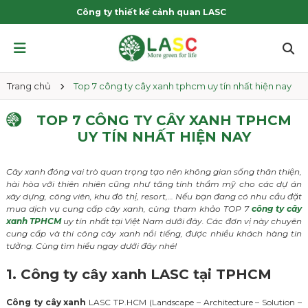
Công ty thiết kế cảnh quan LASC
Trang chủ
Top 7 công ty cây xanh tphcm uy tín nhất hiện nay
TOP 7 CÔNG TY CÂY XANH TPHCM
UY TÍN NHẤT HIỆN NAY
Cây xanh đóng vai trò quan trọng tạo nên không gian sống thân thiện,
hài hòa với thiên nhiên cũng như tăng tính thẩm mỹ cho các dự án
xây dựng, công viên, khu đô thị, resort,… Nếu bạn đang có nhu cầu đặt
mua dịch vụ cung cấp cây xanh, cùng tham khảo TOP 7
công ty cây
xanh TPHCM
uy tín nhất tại Việt Nam dưới đây. Các đơn vị này chuyên
cung cấp và thi công cây xanh nổi tiếng, được nhiều khách hàng tin
tưởng. Cùng tìm hiểu ngay dưới đây nhé!
1. Công ty cây xanh LASC tại TPHCM
Công ty cây xanh
LASC TP.HCM (Landscape – Architecture – Solution –