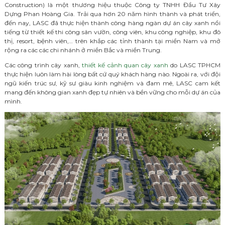
Construction) là một thương hiệu thuộc Công ty TNHH Đầu Tư Xây
Dựng Phan Hoàng Gia. Trải qua hơn 20 năm hình thành và phát triển,
đến nay, LASC đã thực hiện thành công hàng ngàn dự án cây xanh nổi
tiếng từ thiết kế thi công sân vườn, công viên, khu công nghiệp, khu đô
thị, resort, bệnh viên,… trên khắp các tỉnh thành tại miền Nam và mở
rộng ra các các chi nhánh ở miền Bắc và miền Trung.
Các công trình cây xanh,
thiết kế cảnh quan cây xanh
do LASC TPHCM
thực hiện luôn làm hài lòng bất cứ quý khách hàng nào. Ngoài ra, với đội
ngũ kiến trúc sư, kỹ sư giàu kinh nghiệm và đam mê, LASC cam kết
mang đến không gian xanh đẹp tự nhiên và bền vững cho mỗi dự án của
mình.