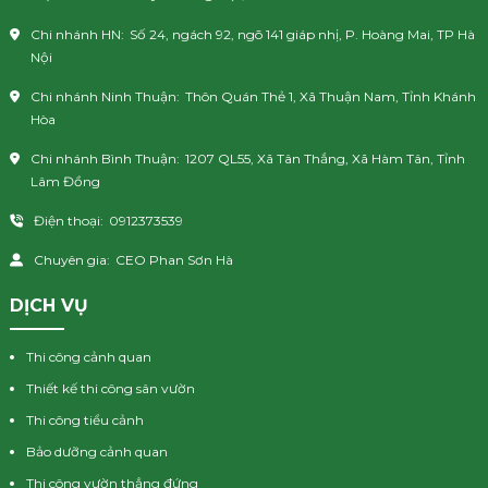
Chi nhánh HN:
Số 24, ngách 92, ngõ 141 giáp nhị, P. Hoàng Mai, TP Hà
Nội
Chi nhánh Ninh Thuận:
Thôn Quán Thẻ 1, Xã Thuận Nam, Tỉnh Khánh
Hòa
Chi nhánh Bình Thuận:
1207 QL55, Xã Tân Thắng, Xã Hàm Tân, Tỉnh
Lâm Đồng
Điện thoại:
0912373539
Chuyên gia:
CEO Phan Sơn Hà
DỊCH VỤ
Thi công cảnh quan
Thiết kế thi công sân vườn
Thi công tiểu cảnh
Bảo dưỡng cảnh quan
Thi công vườn thẳng đứng