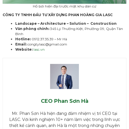
Hồ bơi hiện đại trước mặt khu dân cư
CÔNG TY TNHH ĐẦU TƯ XÂY DỰNG PHAN HOÀNG GIA
LASC
Landscape – Architecture – Solution – Construction
Văn phòng chính:
345 Lý Thường Kiệt, Phường 09, Quận Tân
Bình
Hotline:
0912.37.35.39 – Mr Hà
Email:
congtylasc@gmail.com
Website:
lasc.vn
CEO Phan Sơn Hà
Mr. Phan Sơn Hà hiện đang đảm nhiệm vị trí CEO tại
LASC. Với kinh nghiệm 10+ năm làm việc trong lĩnh vực
thiết kế cảnh quan, anh Hà là một trong những chuyên