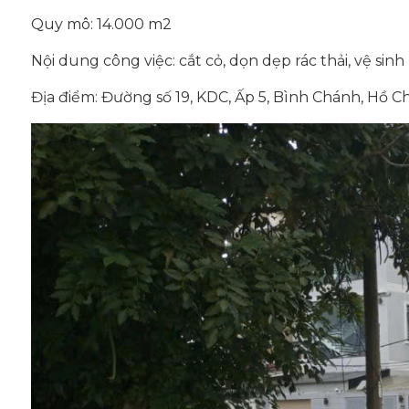
Quy mô: 14.000 m2
Nội dung công việc: cắt cỏ, dọn dẹp rác thải, vệ sin
Địa điểm: Đường số 19, KDC, Ấp 5, Bình Chánh, Hồ C