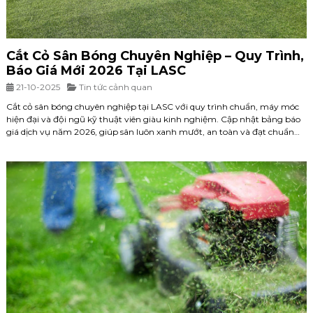
Cắt Cỏ Sân Bóng Chuyên Nghiệp – Quy Trình,
Báo Giá Mới 2026 Tại LASC
21-10-2025
Tin tức cảnh quan
Cắt cỏ sân bóng chuyên nghiệp tại LASC với quy trình chuẩn, máy móc
hiện đại và đội ngũ kỹ thuật viên giàu kinh nghiệm. Cập nhật bảng báo
giá dịch vụ năm 2026, giúp sân luôn xanh mướt, an toàn và đạt chuẩn
thi đấu.