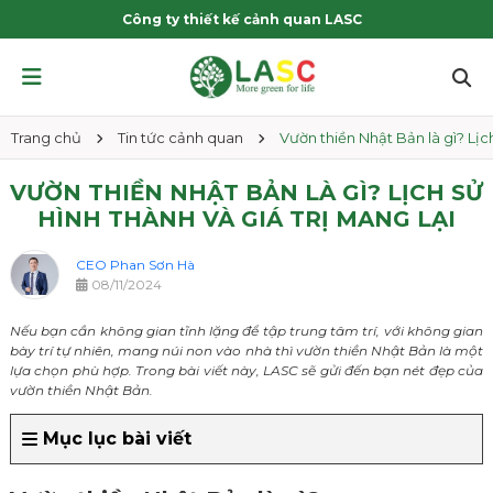
Công ty thiết kế cảnh quan LASC
Trang chủ
Tin tức cảnh quan
Vườn thiền Nhật Bản là gì? Lịch
VƯỜN THIỀN NHẬT BẢN LÀ GÌ? LỊCH SỬ
HÌNH THÀNH VÀ GIÁ TRỊ MANG LẠI
CEO Phan Sơn Hà
08/11/2024
Nếu bạn cần không gian tĩnh lặng để tập trung tâm trí, với không gian
bày trí tự nhiên, mang núi non vào nhà thì vườn thiền Nhật Bản là một
lựa chọn phù hợp. Trong bài viết này, LASC sẽ gửi đến bạn nét đẹp của
vườn thiền Nhật Bản.
Mục lục bài viết