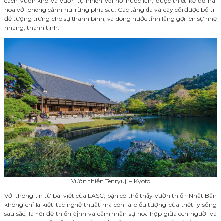
cách vườn khô và vườn tự nhiên với hồ nước lớn, được thiết kế để hài
hòa với phong cảnh núi rừng phía sau. Các tảng đá và cây cối được bố trí
để tượng trưng cho sự thanh bình, và dòng nước tĩnh lặng gợi lên sự nhẹ
nhàng, thanh tịnh.
Vườn thiền Tenryuji – Kyoto
Với thông tin từ bài viết của LASC, bạn có thể thấy vườn thiền Nhật Bản
không chỉ là kiệt tác nghệ thuật mà còn là biểu tượng của triết lý sống
sâu sắc, là nơi để thiền định và cảm nhận sự hòa hợp giữa con người và