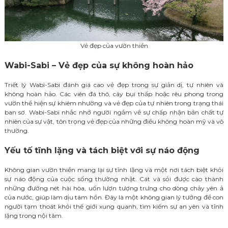
Vẻ đẹp của vườn thiền
Wabi-Sabi – Vẻ đẹp của sự không hoàn hảo
Triết lý Wabi-Sabi đánh giá cao vẻ đẹp trong sự giản dị, tự nhiên và
không hoàn hảo. Các viên đá thô, cây bụi thấp hoặc rêu phong trong
vườn thể hiện sự khiêm nhường và vẻ đẹp của tự nhiên trong trạng thái
ban sơ. Wabi-Sabi nhắc nhở người ngắm về sự chấp nhận bản chất tự
nhiên của sự vật, tôn trọng vẻ đẹp của những điều không hoàn mỹ và vô
thường.
Yếu tố tĩnh lặng và tách biệt với sự náo động
Không gian vườn thiền mang lại sự tĩnh lặng và một nơi tách biệt khỏi
sự náo động của cuộc sống thường nhật. Cát và sỏi được cào thành
những đường nét hài hòa, uốn lượn tượng trưng cho dòng chảy yên ả
của nước, giúp làm dịu tâm hồn. Đây là một không gian lý tưởng để con
người tạm thoát khỏi thế giới xung quanh, tìm kiếm sự an yên và tĩnh
lặng trong nội tâm.