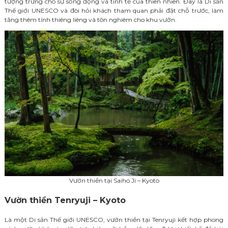
tượng trưng cho sự sống động và tinh tế của thiên nhiên. Đây là Di sản
Thế giới UNESCO và đòi hỏi khách tham quan phải đặt chỗ trước, làm
tăng thêm tính thiêng liêng và tôn nghiêm cho khu vườn.
Vườn thiền tại Saiho Ji – Kyoto
Vườn thiền Tenryuji – Kyoto
Là một Di sản Thế giới UNESCO, vườn thiền tại Tenryuji kết hợp phong