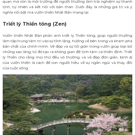
quan mà còn là môi trường để người thưởng lãm trải nghiệm sự thanh
tịnh, tự nhiên và kết nối với bản thân. Dưới đây là những giá trị và ý
nghĩa nổi bật mà vườn thiền Nhật Bản mang lại:
Triết lý Thiền tông (Zen)
Vườn thiền Nhật Bản phản ánh triết lý Thiền tông, giúp người thưởng
lãm tập trung tâm trí vào sự tĩnh lặng, hướng về bên trong và khám phá
bản chất của chính mình. Vẻ đẹp và sự tối giản trong vườn giúp loại bỏ
những xao lãng, từ đó tạo ra không gian để tịnh tâm và thiền định. Triết
lý Thiền cho rằng mọi thứ đều vô thường, và vẻ đẹp đơn giản, bình dị
của vườn thiền là cách để con người hiểu về sự ngắn ngủi và thay đổi
của cuộc sống.