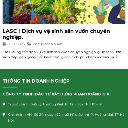
LASC︱Dịch vụ vệ sinh sân vườn chuyên
nghiệp.
21-10-2025
Tin tức cảnh quan
LASC cung cấp dịch vụ vệ sinh sân vườn chuyên nghiệp, giúp sân vườn
sạch đẹp, gọn gàng, tiết kiệm thời gian và chi phí chăm sóc hiệu quả.
THÔNG TIN DOANH NGHIỆP
CÔNG TY TNHH ĐẦU TƯ XÂY DỰNG PHAN HOÀNG GIA
Trụ sở chính:
345 Lý Thường Kiệt, P .Tân Hòa TP. HCMM
Chi nhánh HN:
Số 24, ngách 92, ngõ 141 giáp nhị, P. Hoàng Mai, TP Hà
Nội