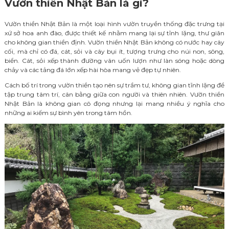
Vườn thiền Nhật Bản là gì?
Vườn thiền Nhật Bản là một loại hình vườn truyền thống đặc trưng tại
xứ sở hoa anh đào, được thiết kế nhằm mang lại sự tĩnh lặng, thư giãn
cho không gian thiền định. Vườn thiền Nhật Bản không
có nước hay cây
cối, mà chỉ có đá, cát, sỏi và cây bụi ít, tượng trưng cho núi non, sông,
biển. Cát, sỏi xếp thành đường vân uốn lượn như làn sóng hoặc dòng
chảy và các tảng đá lớn xếp hài hòa mang vẻ đẹp tự nhiên.
Cách bố trí trong vườn thiền tạo nên sự trầm tư, không gian tĩnh lặng để
tập trung tâm trí, cân bằng giữa con người và thiên nhiên. Vườn thiền
Nhật Bản là không gian cô đọng nhưng lại mang nhiều ý nghĩa cho
những ai kiếm sự bình yên trong tâm hồn.