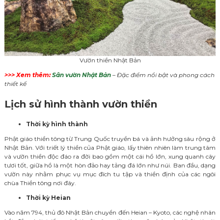
Vườn thiền Nhật Bản
>>> Xem thêm:
Sân vườn Nhật Bản
– Đặc điểm nổi bật và phong cách
thiết kế
Lịch sử hình thành vườn thiền
Thời kỳ hình thành
Phật giáo thiền tông từ Trung Quốc truyền bá và ảnh hưởng sâu rộng ở
Nhật Bản. Với triết lý thiền của Phật giáo, lấy thiên nhiên làm trung tâm
và vườn thiền độc đáo ra đời bao gồm một cái hồ lớn, xung quanh cây
tươi tốt, giữa hồ là một hòn đảo hay tảng đá lớn như núi.
Ban đầu, dạng
vườn này nhằm phục vụ mục đích tu tập và thiền định của các ngôi
chùa Thiền tông nơi đây.
Thời kỳ Heian
Vào năm 794, thủ đô Nhật Bản chuyển đến Heian – Kyoto, các nghệ nhân