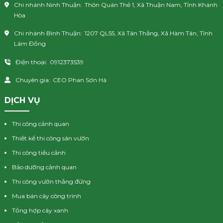
Chi nhánh Ninh Thuận:
Thôn Quán Thẻ 1, Xã Thuận Nam, Tỉnh Khánh
Hòa
Chi nhánh Bình Thuận:
1207 QL55, Xã Tân Thắng, Xã Hàm Tân, Tỉnh
Lâm Đồng
Điện thoại:
0912373539
Chuyên gia:
CEO Phan Sơn Hà
DỊCH VỤ
Thi công cảnh quan
Thiết kế thi công sân vườn
Thi công tiểu cảnh
Bảo dưỡng cảnh quan
Thi công vườn thẳng đứng
Mua bán cây công trình
Tổng hợp cây xanh