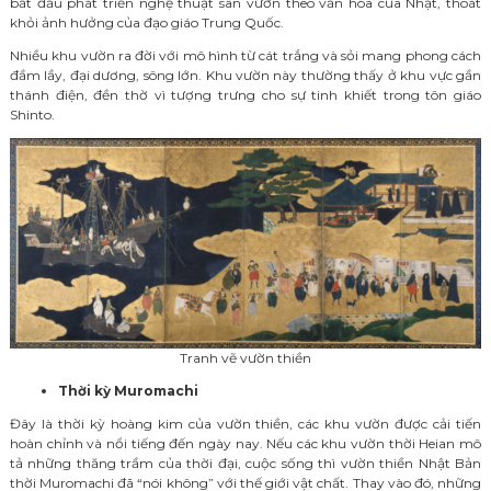
bắt đầu phát triển nghệ thuật sân vườn theo văn hóa của Nhật, thoát
khỏi ảnh hưởng của đạo giáo Trung Quốc.
Nhiều khu vườn ra đời với mô hình từ cát trắng và sỏi mang phong cách
đầm lầy, đại dương, sông lớn. Khu vườn này thường thấy ở khu vực gần
thánh điện, đền thờ vì tượng trưng cho sự tinh khiết trong tôn giáo
Shinto.
Tranh vẽ vườn thiền
Thời kỳ Muromachi
Đây là thời kỳ hoàng kim của vườn thiền, các khu vườn được cải tiến
hoàn chỉnh và nổi tiếng đến ngày nay.
Nếu các khu vườn thời Heian mô
tả những thăng trầm của thời đại, cuộc sống thì vườn thiền Nhật Bản
thời Muromachi đã “nói không” với thế giới vật chất. Thay vào
đó, những