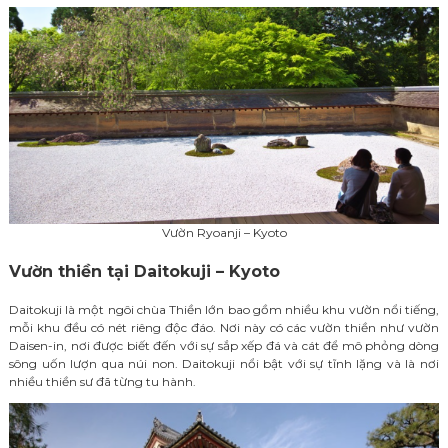
Vườn Ryoanji – Kyoto
Vườn thiền tại Daitokuji – Kyoto
Daitokuji là một ngôi chùa Thiền lớn bao gồm nhiều khu vườn nổi tiếng,
mỗi khu đều có nét riêng độc đáo. Nơi này có các vườn thiền như vườn
Daisen-in, nơi được biết đến với sự sắp xếp đá và cát để mô phỏng dòng
sông uốn lượn qua núi non. Daitokuji nổi bật với sự tĩnh lặng và là nơi
nhiều thiền sư đã từng tu hành.