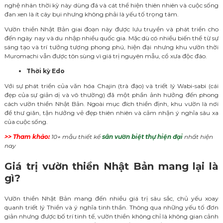
nghệ nhân thời kỳ này dùng đá và cát thể hiện thiên nhiên và cuộc sống
đan xen là ít cây bụi nhưng không phải là yếu tố trọng tâm.
Vườn thiền Nhật Bản giai đoạn này được lưu truyền và phát triển cho
đến ngày nay và du nhập nhiều quốc gia. Mặc dù có nhiều biến thể từ sự
sáng tạo và trí tưởng tượng phong phú, hiện đại nhưng khu vườn thời
Muromachi vẫn được tôn sùng vì giá trị nguyên mẫu, cổ xưa độc đáo.
Thời kỳ Edo
Với sự phát triển của văn hóa Chajin (trà đạo) và triết lý Wabi-sabi (cái
đẹp của sự giản dị và vô thường) đã một phần ảnh hưởng đến phong
cách vườn thiền Nhật Bản. Ngoài mục đích thiền định, khu vườn là nơi
để thư giãn, tận hưởng vẻ đẹp thiên nhiên và cảm nhận ý nghĩa sâu xa
của cuộc sống.
>> Tham khảo:
10+ mẫu thiết kế
sân vườn biệt thự hiện đại
nhất hiện
nay
Giá trị vườn thiền Nhật Bản mang lại là
gì?
Vườn thiền Nhật Bản mang đến nhiều giá trị sâu sắc, chủ yếu xoay
quanh triết lý Thiền và ý nghĩa tinh thần. Thông qua những yếu tố đơn
giản nhưng được bố trí tinh tế, vườn thiền không chỉ là không gian cảnh