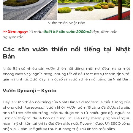
Vườn thiền Nhật Bản
>> Xem ngay:
20 mẫu
thiết kế sân vườn 2000m2
đẹp, đảm bảo
nguyên tắc
Các sân vườn thiền nổi tiếng tại Nhật
Bản
Nhật Bản có nhiều sân vườn thiền nổi tiếng, mỗi nơi đều mang một
phong cách và ý nghĩa riêng, nhưng tất cả đều toát lên sự thanh tịnh, tối
giản và tinh tế. Dưới đây là một số sân vườn thiền nổi tiếng tại Nhật Bản:
Vườn Ryoanji – Kyoto
Đây là vườn thiền nổi tiếng của Nhật Bản và được xem là biểu tượng của
phong cách
karesansui
(vườn khô). Vườn gồm 15 tảng đá được sắp xếp
tinh tế trên nền sỏi trắng. Mặc dù được nhìn từ nhiều góc độ, người ta
luôn chỉ thấy tối đa 14 hòn đá cùng lúc. Điều này mang ý nghĩa rằng sự
hoàn mỹ chỉ tồn tại khi ta đạt đến giác ngộ. Ryoan-ji được UNESCO công
nhận là Di sản Thế giới và thu hút hàng triệu du khách mỗi năm.