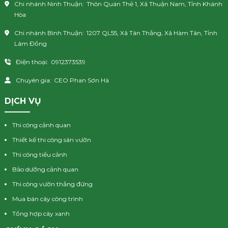
Chi nhánh Ninh Thuận:
Thôn Quán Thẻ 1, Xã Thuận Nam, Tỉnh Khánh
Hòa
Chi nhánh Bình Thuận:
1207 QL55, Xã Tân Thắng, Xã Hàm Tân, Tỉnh
Lâm Đồng
Điện thoại:
0912373539
Chuyên gia:
CEO Phan Sơn Hà
DỊCH VỤ
Thi công cảnh quan
Thiết kế thi công sân vườn
Thi công tiểu cảnh
Bảo dưỡng cảnh quan
Thi công vườn thẳng đứng
Mua bán cây công trình
Tổng hợp cây xanh