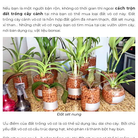
Nếu bạn là một người bận rộn, không có thời gian thì ngoài
cách trộn
đất trồng cây cảnh
tại nhà bạn có thể mua loại đất vô cơ này. Đất
trồng cây cảnh vô cơ là hỗn hợp đất gồm đá nham thạch, đất sét nung,
xỉ than… Những chất vô cơ ngày bạn có tìm mùa tại các vườn ươm cây,
nơi bán dụng cụ, vật liệu bonsai.
Đất sét nung
Ưu điểm của đất trồng vô cơ là có thể sử dụng lâu dài cho cây. Bởi chủ
yếu đất vô cơ có cấu trúc dạng hạt, khó phân rã thành bột hay bùn.