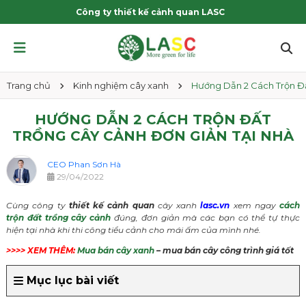
Công ty thiết kế cảnh quan LASC
Trang chủ
Kinh nghiệm cây xanh
Hướng Dẫn 2 Cách Trộn Đấ
HƯỚNG DẪN 2 CÁCH TRỘN ĐẤT
TRỒNG CÂY CẢNH ĐƠN GIẢN TẠI NHÀ
CEO Phan Sơn Hà
29/04/2022
Cùng công ty
thiết kế cảnh quan
cây xanh
lasc.vn
xem ngay
cách
trộn đất trồng cây cảnh
đúng, đơn giản mà các bạn có thể tự thực
hiện tại nhà khi thi công tiểu cảnh cho mái ấm của mình nhé.
>>>> XEM THÊM:
Mua bán cây xanh
– mua bán cây công trình giá tốt
Mục lục bài viết