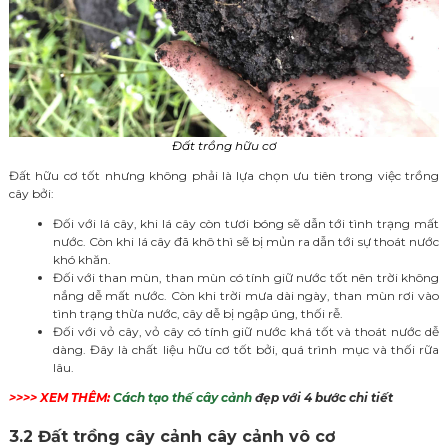
Đất trồng hữu cơ
Đất hữu cơ tốt nhưng không phải là lựa chọn ưu tiên trong việc trồng
cây bởi:
Đối với lá cây, khi lá cây còn tươi bóng sẽ dẫn tới tình trạng mất
nước. Còn khi lá cây đã khô thì sẽ bị mủn ra dẫn tới sự thoát nước
khó khăn.
Đối với than mùn, than mùn có tính giữ nước tốt nên trời không
nắng dễ mất nước. Còn khi trời mưa dài ngày, than mùn rơi vào
tình trạng thừa nước, cây dễ bị ngập úng, thối rễ.
Đối với vỏ cây, vỏ cây có tính giữ nước khá tốt và thoát nước dễ
dàng. Đây là chất liệu hữu cơ tốt bởi, quá trình mục và thối rữa
lâu.
>>>> XEM THÊM:
Cách tạo thế cây cảnh
đẹp với 4 bước chi tiết
3.2 Đất trồng cây cảnh cây cảnh vô cơ