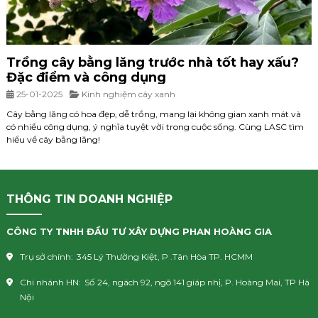
Trồng cây bằng lăng trước nhà tốt hay xấu?
Đặc điểm và công dụng
25-01-2025
Kinh nghiệm cây xanh
Cây bằng lăng có hoa đẹp, dễ trồng, mang lại không gian xanh mát và
có nhiều công dụng, ý nghĩa tuyệt vời trong cuộc sống. Cùng LASC tìm
hiểu về cây bằng lăng!
THÔNG TIN DOANH NGHIỆP
CÔNG TY TNHH ĐẦU TƯ XÂY DỰNG PHAN HOÀNG GIA
Trụ sở chính:
345 Lý Thường Kiệt, P .Tân Hòa TP. HCMM
Chi nhánh HN:
Số 24, ngách 92, ngõ 141 giáp nhị, P. Hoàng Mai, TP Hà
Nội