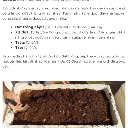
Đối với những loại cây khác nhau như cây ưa nước hay cây ưa cạn thì sẽ
có tỉ lệ trộn đất trồng khác nhau. Tuy nhiên, tỷ lệ dưới đây mà lasc.vn
cung cấp thường được sử dụng nhiều.
Đất trồng cây:
Tỷ lệ 1 : 1 với đất vừa đủ với chậu cây
Xơ dừa:
Tỷ lệ 1/6 – Công dụng của xơ dừa là giữ ẩm, giảm khả
năng thoát nước và nhiều vitamin giúp rễ nhanh bén rễ non.
Trấu:
Tỷ lệ 1/6
Tro:
Tỷ lệ 1/6
Sau khi đã phân chia tỷ lệ hỗn hợp đất trồng, tiếp theo dùng xẻo trộn các
nguyên liệu lại với nhau. Khi hỗn hợp đã đều thì có thể mang đi để trồng
cây.