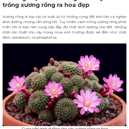
trồng xương rồng ra hoa đẹp
Xương rồng là loại cây có xuất xứ từ những vùng đất khô cằn và nghèo
dinh dưỡng nhưng vẫn sống tốt. Tuy nhiên, cách trồng xương rồng phát
triển tốt là bạn nên cung cấp đầy đủ chất dinh dưỡng cho đất. Những
chất cần thiết cho cây trong mùa sinh trưởng được kể đến như: chất
đạm, potassium, và phosphorus.
Cung cấp dinh dưỡng cho cây xương rồng ra hoa