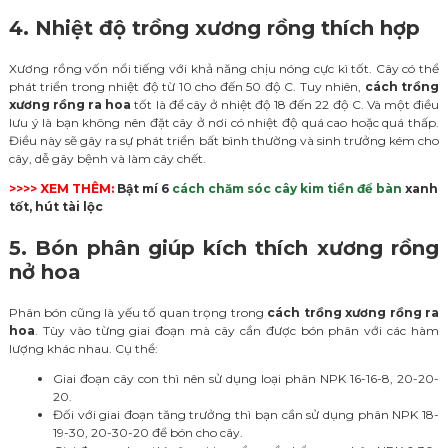
4. Nhiệt độ trồng xương rồng thích hợp
Xương rồng vốn nổi tiếng với khả năng chịu nóng cực kì tốt. Cây có thể
phát triển trong nhiệt độ từ 10 cho đến 50 độ C. Tuy nhiên,
cách trồng
xương rồng ra hoa
tốt là để cây ở nhiệt độ 18 đến 22 độ C. Và một điều
lưu ý là bạn không nên đặt cây ở nơi có nhiệt độ quá cao hoặc quá thấp.
Điều này sẽ gây ra sự phát triển bất bình thường và sinh trưởng kém cho
cây, dễ gây bệnh và làm cây chết.
>>>> XEM THÊM:
Bật mí 6
cách chăm sóc cây kim tiền để bàn
xanh
tốt, hút tài lộc
5. Bón phân giúp kích thích xương rồng
nở hoa
Phân bón cũng là yếu tố quan trọng trong
cách trồng xương rồng ra
hoa
. Tùy vào từng giai đoạn mà cây cần được bón phân với các hàm
lượng khác nhau. Cụ thể:
Giai đoạn cây con thì nên sử dụng loại phân NPK 16-16-8, 20-20-
20.
Đối với giai đoạn tăng trưởng thì bạn cần sử dụng phân NPK 18-
19-30, 20-30-20 để bón cho cây.