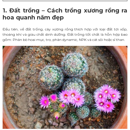
1. Đất trồng – Cách trồng xương rồng ra
hoa quanh năm đẹp
Đầu tiên, về đất trồng, cây xương rồng thích hợp với loại đất tơi xốp,
thoáng khí và giàu chất dinh dưỡng. Đất trồng tốt chất là hỗn hợp bao
gồm: Phân bò hoai mục, tro, phân dynamic, NPK và cát sỏi hoặc sỉ than.