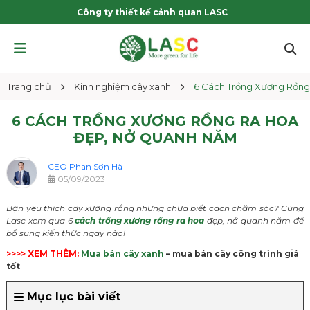
Công ty thiết kế cảnh quan LASC
Trang chủ
Kinh nghiệm cây xanh
6 Cách Trồng Xương Rồn
6 CÁCH TRỒNG XƯƠNG RỒNG RA HOA
ĐẸP, NỞ QUANH NĂM
CEO Phan Sơn Hà
05/09/2023
Bạn yêu thích cây xương rồng nhưng chưa biết cách chăm sóc? Cùng
Lasc xem qua 6
cách trồng xương rồng ra hoa
đẹp, nở quanh năm để
bổ sung kiến thức ngay nào!
>>>> XEM THÊM:
Mua bán cây xanh
– mua bán cây công trình giá
tốt
Mục lục bài viết