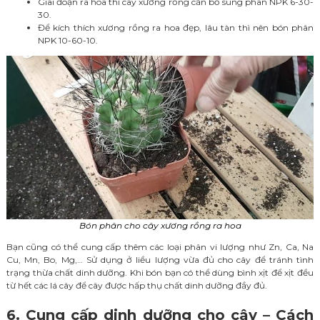
Giai đoạn ra hoa thì cây xương rồng cần bổ sung phân NPK 6-30-
30.
Để kích thích xương rồng ra hoa đẹp, lâu tàn thì nên bón phân
NPK 10-60-10.
Bón phân cho cây xương rồng ra hoa
Bạn cũng có thể cung cấp thêm các loại phân vi lượng như Zn, Ca, Na
Cu, Mn, Bo, Mg,… Sử dụng ở liều lượng vừa đủ cho cây để tránh tình
trạng thừa chất dinh dưỡng. Khi bón bạn có thể dùng bình xịt để xịt đều
từ hết các lá cây để cây được hấp thụ chất dinh dưỡng đầy đủ.
6. Cung cấp dinh dưỡng cho cây – Cách