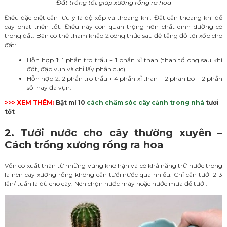
Đất trồng tốt giúp xương rồng ra hoa
Điều đặc biệt cần lưu ý là độ xốp và thoáng khí. Đất cần thoáng khí để
cây phát triển tốt. Điều này còn quan trọng hơn chất dinh dưỡng có
trong đất. Bạn có thể tham khảo 2 công thức sau để tăng độ tơi xốp cho
đất:
Hỗn hợp 1: 1 phần tro trấu + 1 phần xỉ than (than tổ ong sau khi
đốt, đập vụn và chỉ lấy phần cục).
Hỗn hợp 2: 2 phần tro trấu + 4 phần xỉ than + 2 phân bò + 2 phần
sỏi hay đá vụn.
>>> XEM THÊM:
Bật mí 10
cách chăm sóc cây cảnh trong nhà
tươi
tốt
2. Tưới nước cho cây thường xuyên –
Cách trồng xương rồng ra hoa
Vốn có xuất thân từ những vùng khô hạn và có khả năng trữ nước trong
lá nên cây xương rồng không cần tưới nước quá nhiều. Chỉ cần tưới 2-3
lần/ tuần là đủ cho cây. Nên chọn nước máy hoặc nước mưa để tưới.