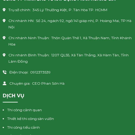
Trụ sở chính:
345 Lý Thường Kiệt, P .Tân Hòa TP. HCMM
Chi nhánh HN:
Số 24, ngách 92, ngõ 141 giáp nhị, P. Hoàng Mai, TP Hà
Nội
Chi nhánh Ninh Thuận:
Thôn Quán Thẻ 1, Xã Thuận Nam, Tỉnh Khánh
Hòa
Chi nhánh Bình Thuận:
1207 QL55, Xã Tân Thắng, Xã Hàm Tân, Tỉnh
Lâm Đồng
Điện thoại:
0912373539
Chuyên gia:
CEO Phan Sơn Hà
DỊCH VỤ
Thi công cảnh quan
Thiết kế thi công sân vườn
Thi công tiểu cảnh