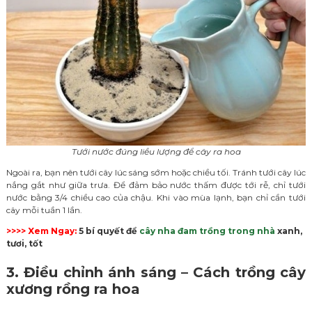
Tưới nước đúng liều lượng để cây ra hoa
Ngoài ra, bạn nên tưới cây lúc sáng sớm hoặc chiều tối. Tránh tưới cây lúc
nắng gắt như giữa trưa. Để đảm bảo nước thấm được tới rễ, chỉ tưới
nước bằng 3/4 chiều cao của chậu. Khi vào mùa lạnh, bạn chỉ cần tưới
cây mỗi tuần 1 lần.
>>>> Xem Ngay:
5 bí quyết để
cây nha đam trồng trong nhà
xanh,
tươi, tốt
3. Điều chỉnh ánh sáng – Cách trồng cây
xương rồng ra hoa