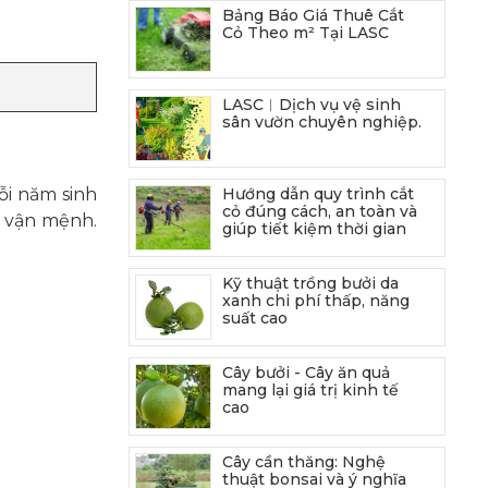
Bảng Báo Giá Thuê Cắt
Cỏ Theo m² Tại LASC
LASC︱Dịch vụ vệ sinh
sân vườn chuyên nghiệp.
ỗi năm sinh
Hướng dẫn quy trình cắt
cỏ đúng cách, an toàn và
g vận mệnh.
giúp tiết kiệm thời gian
Kỹ thuật trồng bưởi da
xanh chi phí thấp, năng
suất cao
Cây bưởi - Cây ăn quả
mang lại giá trị kinh tế
cao
Cây cần thăng: Nghệ
thuật bonsai và ý nghĩa