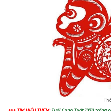
Thô
>>> TÌM HIỂU THÊM:
Tuổi Canh Tuất 1970 trồng c