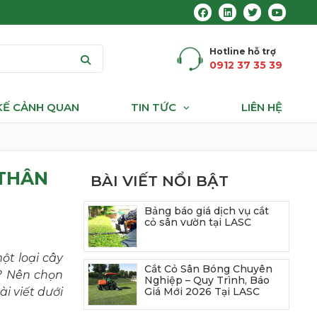
Hotline hỗ trợ
0912 37 35 39
 KẾ CẢNH QUAN
TIN TỨC
LIÊN HỆ
 THÂN
BÀI VIẾT NỔI BẬT
Bảng báo giá dịch vụ cắt
cỏ sân vườn tại LASC
ột loại cây
Cắt Cỏ Sân Bóng Chuyên
ì? Nên chọn
Nghiệp – Quy Trình, Báo
i viết dưới
Giá Mới 2026 Tại LASC