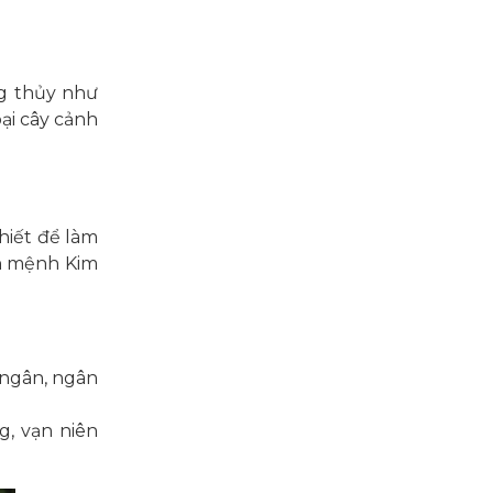
ng thủy như
oại cây cảnh
hiết để làm
ân mệnh Kim
c ngân, ngân
g, vạn niên