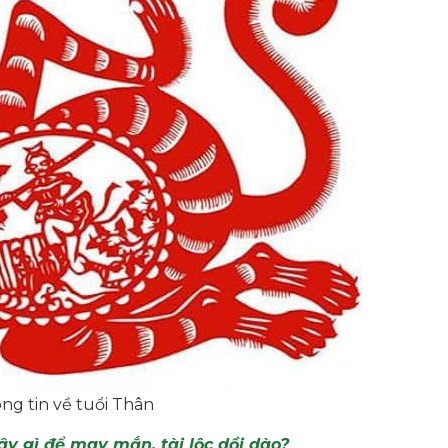
ng tin về tuổi Thân
ây gì để may mắn, tài lộc dồi dào?