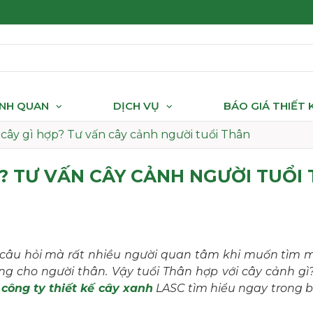
ẢNH QUAN
DỊCH VỤ
BÁO GIÁ THIẾT
cây gì hợp? Tư vấn cây cảnh người tuổi Thân
? TƯ VẤN CÂY CẢNH NGƯỜI TUỔI
à câu hỏi mà rất nhiều người quan tâm khi muốn tìm m
ng cho người thân. Vậy tuổi Thân hợp với cây cảnh g
g
công ty thiết kế cây xanh
LASC tìm hiểu ngay trong bà