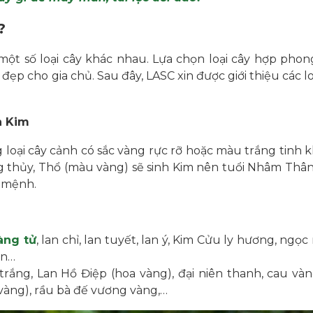
?
một số loại cây khác nhau. Lựa chọn loại cây hợp pho
ẹp cho gia chủ. Sau đây, LASC xin được giới thiệu các l
h Kim
ại cây cảnh có sắc vàng rực rỡ hoặc màu trắng tinh k
g thủy, Thổ (màu vàng) sẽ sinh Kim nên tuổi Nhâm Th
 mệnh.
àng tử
, lan chỉ, lan tuyết, lan ý, Kim Cửu ly hương, ngọ
an…
trắng, Lan Hồ Điệp (hoa vàng), đại niên thanh, cau vàn
vàng), rầu bà đế vương vàng,…