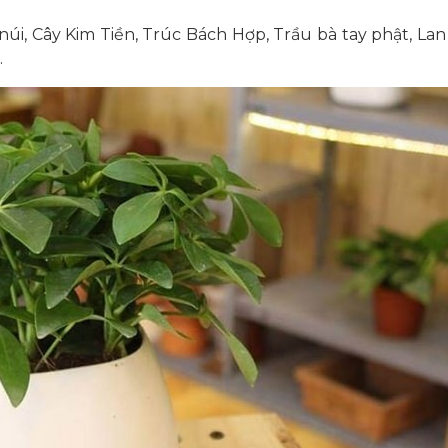
núi, Cây Kim Tiền, Trúc Bách Hợp, Trầu bà tay phật, Lan
…