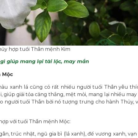
hủy hợp tuổi Thân mệnh Kim
 gì giúp mang lại tài lộc, may mắn
h Mộc
u xanh lá cũng có rất nhiều người tuổi Thân yêu th
i, giúp giải tỏa căng thẳng, mệt mỏi, mang lại nhiều may
 người tuổi Thân bởi nó tượng trưng cho hành Thủy, v
y hợp với tuổi Thân mệnh Mộc:
gân, trúc nhật, ngũ gia bì (lá xanh), đế vương xanh, vạn