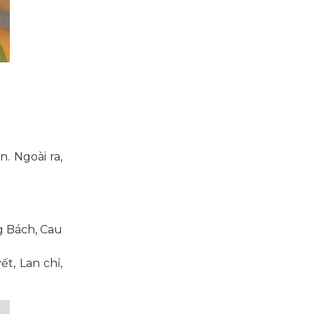
. Ngoài ra,
g Bách, Cau
t, Lan chỉ,