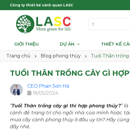
Công ty thiết kế cảnh quan LASC
GIỚI THIỆU
DỰ ÁN
THIẾT KẾ C
Trang chủ
Blog phong thủy
Tuổi Thân trồng 
TUỔI THÂN TRỒNG CÂY GÌ HỢP
CEO Phan Sơn Hà
18/05/2024
“
Tuổi Thân trồng cây gì thì hợp phong thủy?
” l
cảnh để trang trí cho ngôi nhà của mình hoặc tặ
mua cây cảnh phong thủy ở đâu uy tín? Hãy cùn
đây nhé.